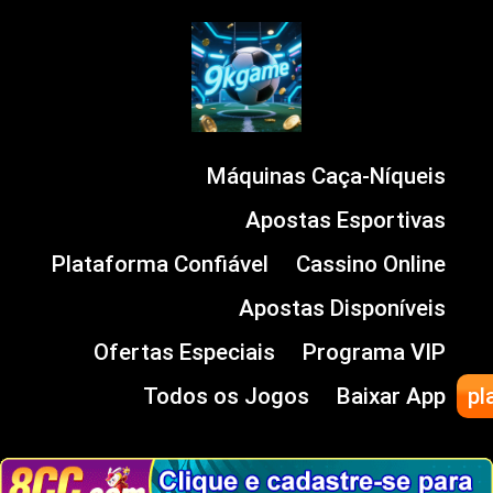
Máquinas Caça-Níqueis
Apostas Esportivas
Plataforma Confiável
Cassino Online
Apostas Disponíveis
Ofertas Especiais
Programa VIP
Todos os Jogos
Baixar App
pl