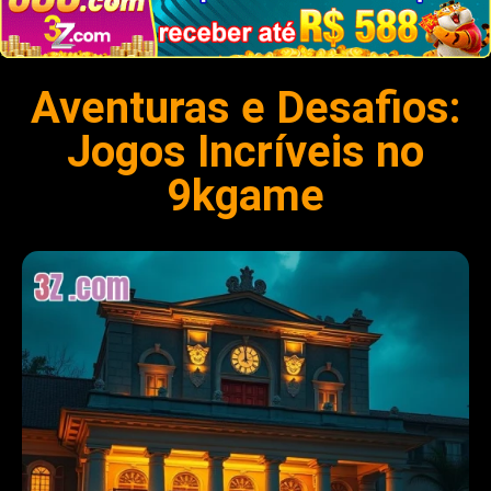
Aventuras e Desafios:
Jogos Incríveis no
9kgame