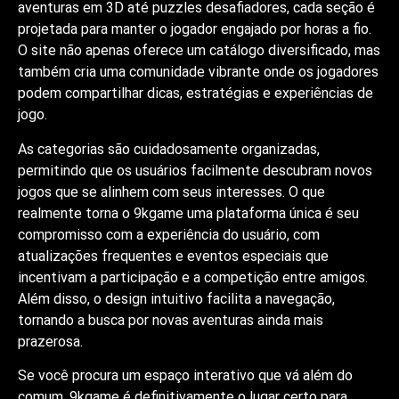
aventuras em 3D até puzzles desafiadores, cada seção é
projetada para manter o jogador engajado por horas a fio.
O site não apenas oferece um catálogo diversificado, mas
também cria uma comunidade vibrante onde os jogadores
podem compartilhar dicas, estratégias e experiências de
jogo.
As categorias são cuidadosamente organizadas,
permitindo que os usuários facilmente descubram novos
jogos que se alinhem com seus interesses. O que
realmente torna o 9kgame uma plataforma única é seu
compromisso com a experiência do usuário, com
atualizações frequentes e eventos especiais que
incentivam a participação e a competição entre amigos.
Além disso, o design intuitivo facilita a navegação,
tornando a busca por novas aventuras ainda mais
prazerosa.
Se você procura um espaço interativo que vá além do
comum, 9kgame é definitivamente o lugar certo para